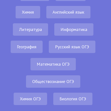
Химия
Английский язык
Литература
Информатика
География
Русский язык ОГЭ
Математика ОГЭ
Обществознание ОГЭ
Химия ОГЭ
Биология ОГЭ