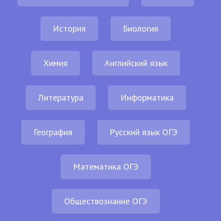
История
Биология
Химия
Английский язык
Литература
Информатика
География
Русский язык ОГЭ
Математика ОГЭ
Обществознание ОГЭ