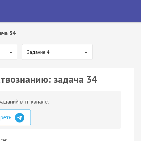
ача 34
Задание 4
ствознанию: задача 34
аданий в тг-канале:
треть
 сек.