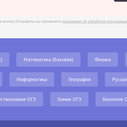
а кнопку «Отправить», вы принимаете
положение об обработке персональн
)
Математика (базовая)
Физика
Информатика
География
Русски
ствознание ОГЭ
Химия ОГЭ
Биология 