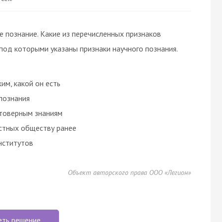
е познание. Какие из перечисленных признаков
под которыми указаны признаки научного познания.
им, какой он есть
познания
стоверным знаниям
стных обществу ранее
нститутов
Объект авторского права ООО «Легион»
еть решение