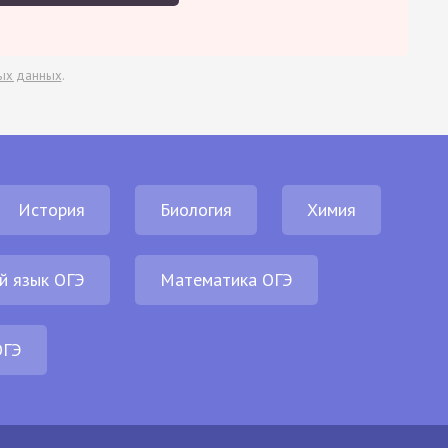
ых данных
.
История
Биология
Химия
й язык ОГЭ
Математика ОГЭ
ОГЭ