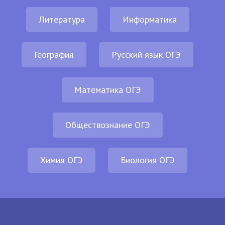
Литература
Информатика
География
Русский язык ОГЭ
Математика ОГЭ
Обществознание ОГЭ
Химия ОГЭ
Биология ОГЭ