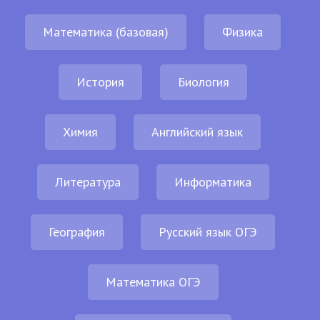
Математика (базовая)
Физика
История
Биология
Химия
Английский язык
Литература
Информатика
География
Русский язык ОГЭ
Математика ОГЭ