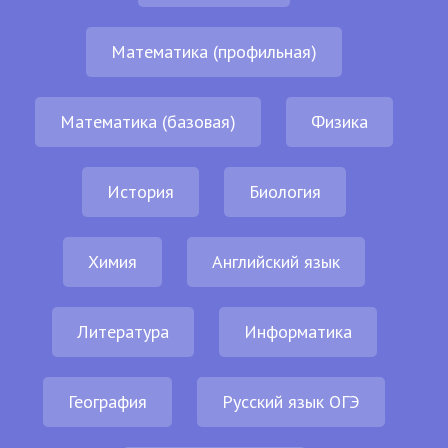
Математика (профильная)
Математика (базовая)
Физика
История
Биология
Химия
Английский язык
Литература
Информатика
География
Русский язык ОГЭ