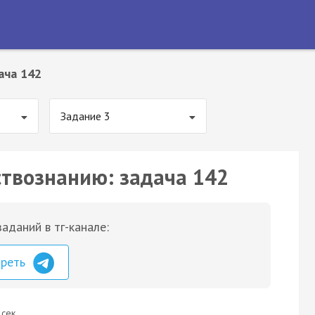
ача 142
Задание 3
ствознанию: задача 142
аданий в тг-канале:
треть
 сек.