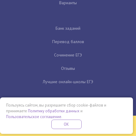
Варианты
Банк заданий
Перевод баллов
Сочинение ЕГЭ
Отзывы
Лучшие онлайн-школы ЕГЭ
Пользуясь сайтом, вы разрешаете сбор cookie-файлов и
принимаете
Политику обработки данных
и
Пользовательское соглашение
.
Бесплатная летняя школа
OK
ПОДРОБНЕЕ
ПРОВЕДИ ЭТО ЛЕТО С ПОЛЬЗОЙ