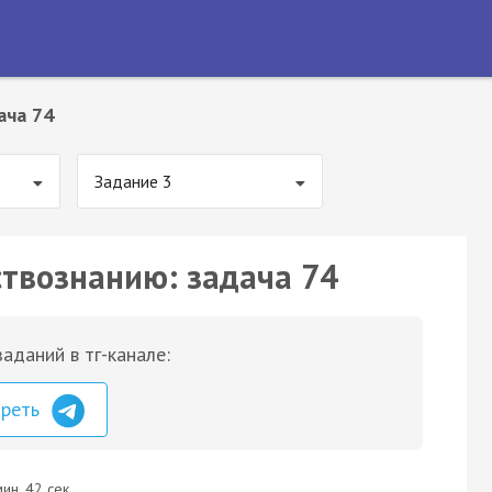
ача 74
Задание 3
ствознанию: задача 74
аданий в тг-канале:
треть
ин. 42 сек.