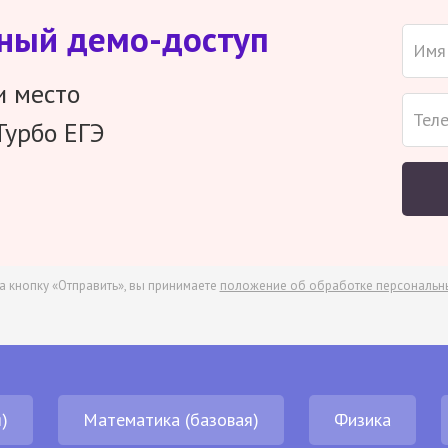
тный демо-доступ
и место
Турбо ЕГЭ
а кнопку «Отправить», вы принимаете
положение об обработке персональн
)
Математика (базовая)
Физика