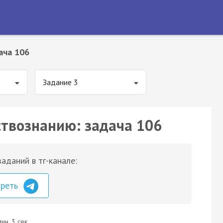
ача 106
Задание 3
ствознанию: задача 106
аданий в тг-канале:
треть
ин. 3 сек.