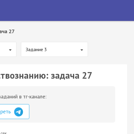
ача 27
Задание 3
ствознанию: задача 27
аданий в тг-канале:
треть
 сек.