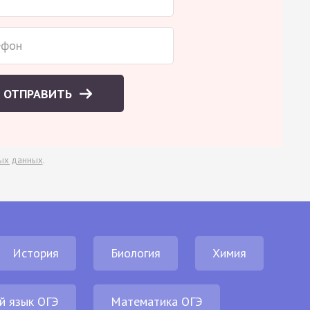
ОТПРАВИТЬ
ых данных
.
История
Биология
Химия
й язык ОГЭ
Математика ОГЭ