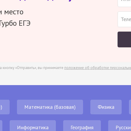
и место
Турбо ЕГЭ
а кнопку «Отправить», вы принимаете
положение об обработке персональн
)
Математика (базовая)
Физика
Информатика
География
Русски