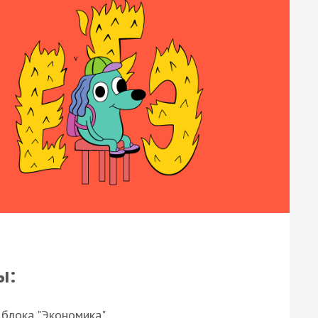
ы:
 блока "Экономика"