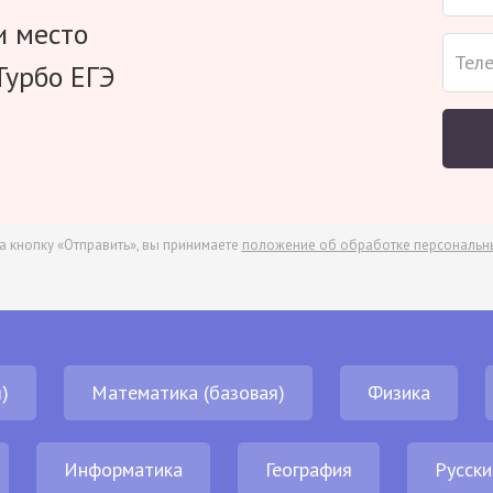
и место
Турбо ЕГЭ
а кнопку «Отправить», вы принимаете
положение об обработке персональн
)
Математика (базовая)
Физика
Информатика
География
Русски