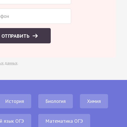
ОТПРАВИТЬ
ых данных
.
История
Биология
Химия
й язык ОГЭ
Математика ОГЭ