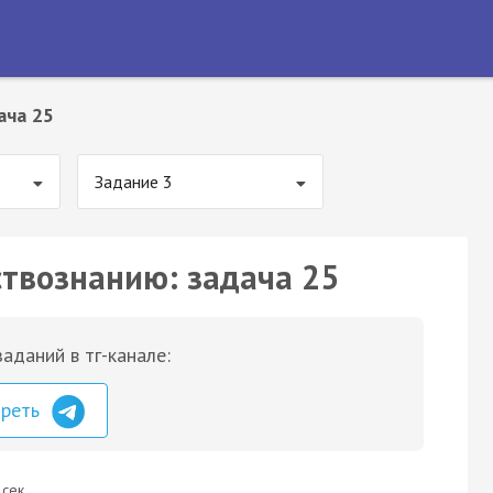
ача 25
Задание 3
ствознанию: задача 25
аданий в тг-канале:
треть
 сек.