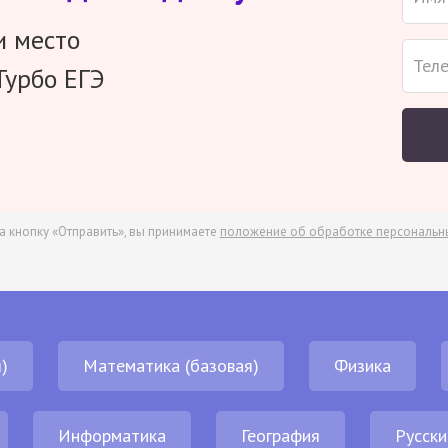
и место
Турбо ЕГЭ
а кнопку «Отправить», вы принимаете
положение об обработке персональн
)
Математика (базовая)
Физика
Информатика
География
Русски