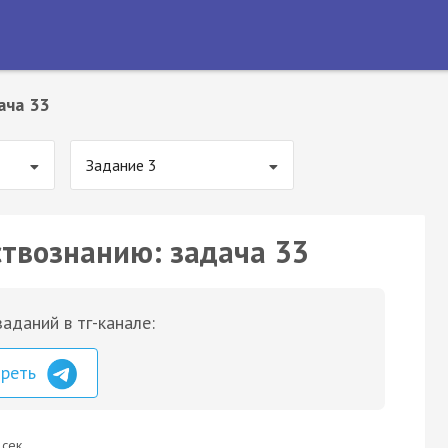
ача 33
Задание 3
ствознанию: задача 33
аданий в тг-канале:
треть
 сек.