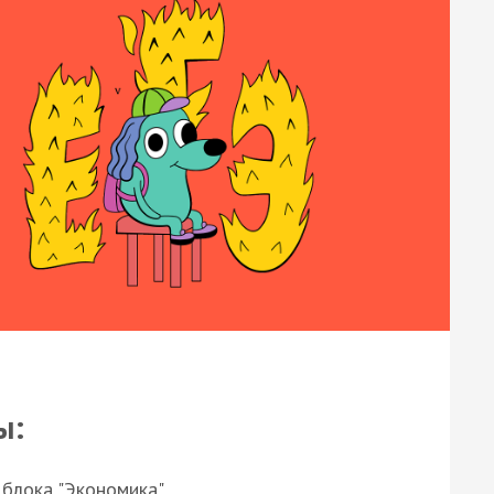
ы:
 блока "Экономика"