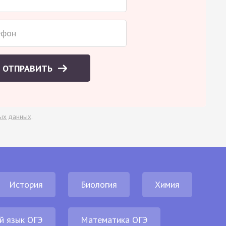
ОТПРАВИТЬ
ых данных
.
История
Биология
Химия
й язык ОГЭ
Математика ОГЭ