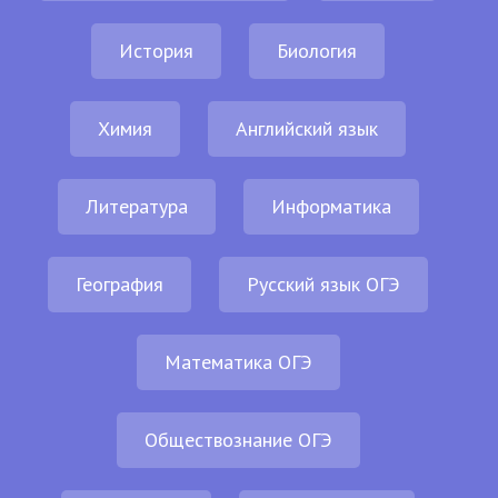
История
Биология
Химия
Английский язык
Литература
Информатика
География
Русский язык ОГЭ
Математика ОГЭ
Обществознание ОГЭ