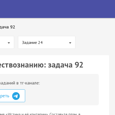
дача 92
Задание 24
ествознанию: задача 92
аданий в тг-канале:
треть
е «Истина и её критерии». Составьте план, в