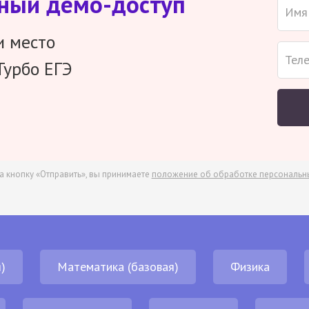
тный демо-доступ
и место
Турбо ЕГЭ
а кнопку «Отправить», вы принимаете
положение об обработке персональн
)
Математика (базовая)
Физика