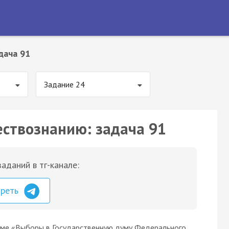
дача 91
Задание 24
ествознанию: задача 91
аданий в тг-канале:
треть
еме «Выборы в Государственную думу Федерального