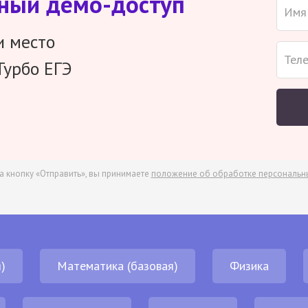
тный демо-доступ
и место
Турбо ЕГЭ
а кнопку «Отправить», вы принимаете
положение об обработке персональн
)
Математика (базовая)
Физика