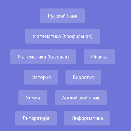
Русский язык
Математика (профильная)
Математика (базовая)
Физика
История
Биология
Химия
Английский язык
Литература
Информатика