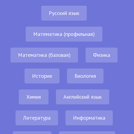
Русский язык
Математика (профильная)
Математика (базовая)
Физика
История
Биология
Химия
Английский язык
Литература
Информатика