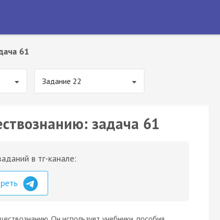
дача 61
Задание 22
ествознанию: задача 61
аданий в тг-канале:
треть
ществознанию. Он использует учебники, пособия,