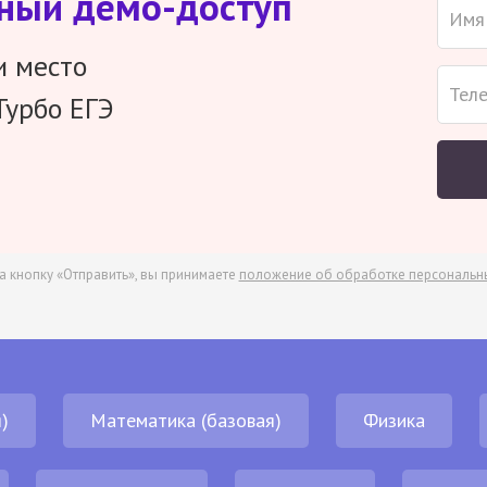
тный демо-доступ
и место
Турбо ЕГЭ
а кнопку «Отправить», вы принимаете
положение об обработке персональн
)
Математика (базовая)
Физика