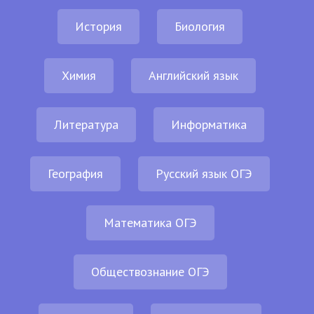
История
Биология
Химия
Английский язык
Литература
Информатика
География
Русский язык ОГЭ
Математика ОГЭ
Обществознание ОГЭ