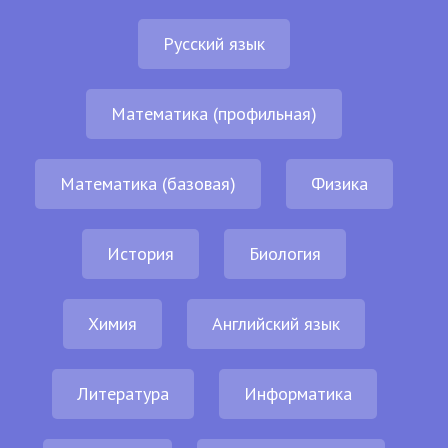
Русский язык
Математика (профильная)
Математика (базовая)
Физика
История
Биология
Химия
Английский язык
Литература
Информатика