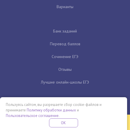
Варианты
Банк заданий
Перевод баллов
Сочинение ЕГЭ
Отзывы
Лучшие онлайн-школы ЕГЭ
Пользуясь сайтом, вы разрешаете сбор cookie-файлов и
принимаете
Политику обработки данных
и
Пользовательское соглашение
.
Бесплатная летняя школа
OK
ПОДРОБНЕЕ
ПРОВЕДИ ЭТО ЛЕТО С ПОЛЬЗОЙ