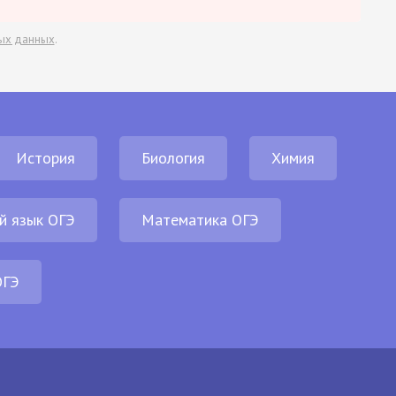
ых данных
.
История
Биология
Химия
й язык ОГЭ
Математика ОГЭ
ОГЭ