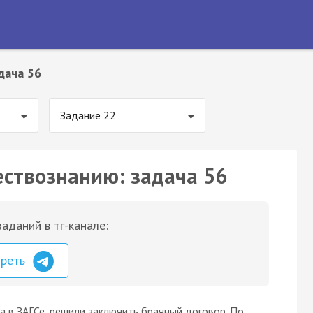
дача 56
Задание 22
ествознанию: задача 56
аданий в тг-канале:
треть
а в ЗАГСе, решили заключить брачный договор. По