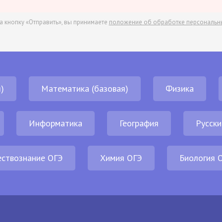
а кнопку «Отправить», вы принимаете
положение об обработке персональн
)
Математика (базовая)
Физика
Информатика
География
Русски
ствознание ОГЭ
Химия ОГЭ
Биология 