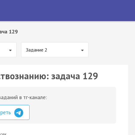
ача 129
Задание 2
ствознанию: задача 129
аданий в тг-канале:
треть
сек.