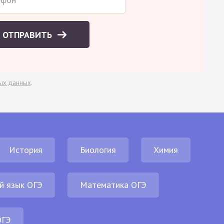
ОТПРАВИТЬ
ых данных
.
История
Биология
Химия
й язык ОГЭ
Математика ОГЭ
ОГЭ