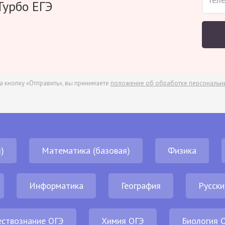
Турбо ЕГЭ
а кнопку «Отправить», вы принимаете
положение об обработке персональн
)
Математика (базовая)
Физика
Информатика
География
Русски
ствознание ОГЭ
Химия ОГЭ
Биология 