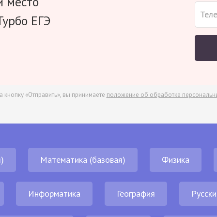
и место
Турбо ЕГЭ
а кнопку «Отправить», вы принимаете
положение об обработке персональн
)
Математика (базовая)
Физика
Информатика
География
Русски