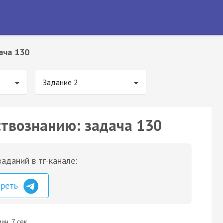
ача 130
Задание 2
ствознанию: задача 130
аданий в тг-канале:
треть
ин. 7 сек.