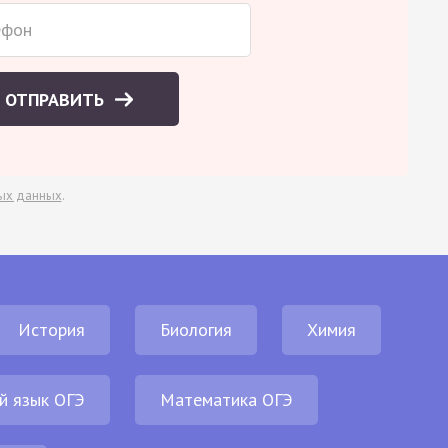
ОТПРАВИТЬ
ых данных
.
История
Биология
Химия
й язык ОГЭ
Математика ОГЭ