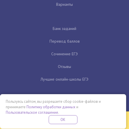
Варианты
Банк заданий
Перевод баллов
Сочинение ЕГЭ
Отзывы
Лучшие онлайн-школы ЕГЭ
Пользуясь сайтом, вы разрешаете сбор cookie-файлов и
принимаете
Политику обработки данных
и
Пользовательское соглашение
.
Бесплатная летняя школа
OK
ПОДРОБНЕЕ
ПРОВЕДИ ЭТО ЛЕТО С ПОЛЬЗОЙ