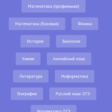
Математика (профильная)
Математика (базовая)
Физика
История
Биология
Химия
Английский язык
Литература
Информатика
География
Русский язык ОГЭ
Математика ОГЭ