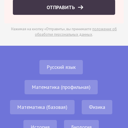
ОТПРАВИТЬ
Нажимая на кнопку «Отправить», вы принимаете
положение об
обработке персональных данных
.
Русский язык
Математика (профильная)
Математика (базовая)
Физика
История
Биология