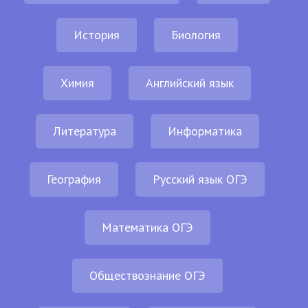
История
Биология
Химия
Английский язык
Литература
Информатика
География
Русский язык ОГЭ
Математика ОГЭ
Обществознание ОГЭ