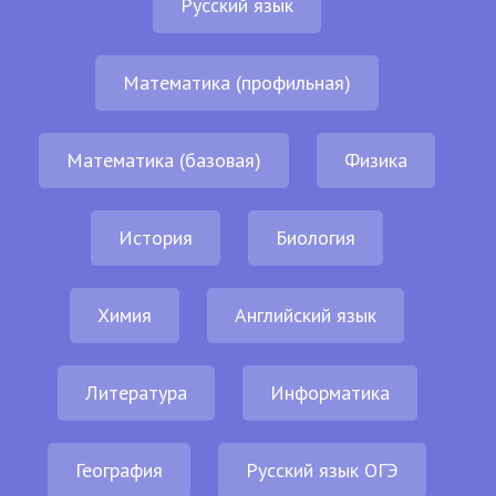
Русский язык
Математика (профильная)
Математика (базовая)
Физика
История
Биология
Химия
Английский язык
Литература
Информатика
География
Русский язык ОГЭ