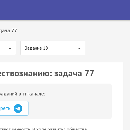
дача 77
Задание 18
ествознанию: задача 77
аданий в тг-канале:
треть
пают ценности. В ходе развития общества