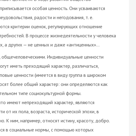
приписывается особая ценность. Они усваиваются
удовольствия, радости и негодования, т. е.
ются критерии оценок, регулирующих отношение
ребностей. В процессе жизнедеятельности у человека
х, а других — не ценных и даже «антиценных»…
, общечеловеческими. Индивидуальные ценности
огут иметь преходящий характер, различаться,
пповые ценности (имеется в виду группа в широком
носят более общий характер: они определяются как
тельном типе социокультурной формы.
что имеют непреходящий характер, являются
 от их пола, возраста, исторической эпохи, в
о. К ним, например, относят истину, красоту, добро.
ся в социальные нормы, с помощью которых