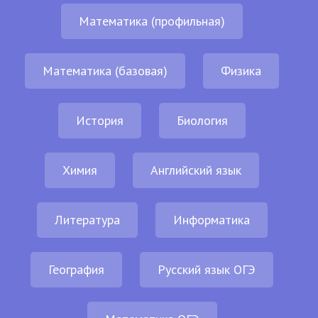
Математика (профильная)
Математика (базовая)
Физика
История
Биология
Химия
Английский язык
Литература
Информатика
География
Русский язык ОГЭ