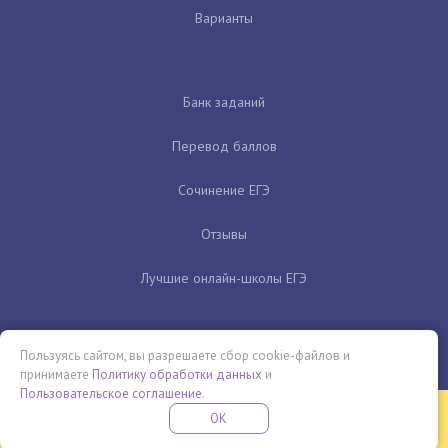
Варианты
Банк заданий
Перевод баллов
Сочинение ЕГЭ
Отзывы
Лучшие онлайн-школы ЕГЭ
Пользуясь сайтом, вы разрешаете сбор cookie-файлов и
принимаете
Политику обработки данных
и
Пользовательское соглашение
.
Бесплатная летняя школа
OK
ПОДРОБНЕЕ
ПРОВЕДИ ЭТО ЛЕТО С ПОЛЬЗОЙ