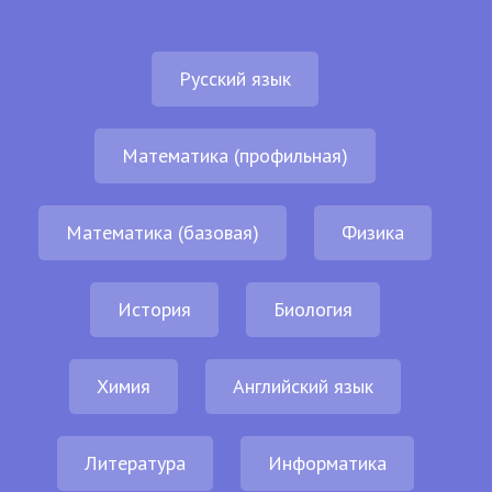
Русский язык
Математика (профильная)
Математика (базовая)
Физика
История
Биология
Химия
Английский язык
Литература
Информатика