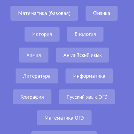
Математика (базовая)
Физика
История
Биология
Химия
Английский язык
Литература
Информатика
География
Русский язык ОГЭ
Математика ОГЭ