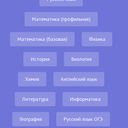
Математика (профильная)
Математика (базовая)
Физика
История
Биология
Химия
Английский язык
Литература
Информатика
География
Русский язык ОГЭ