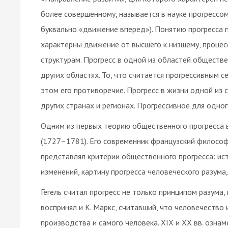
более совершенному, называется в науке прогрессо
буквально «движение вперед»). Понятию прогресса 
характерны движение от высшего к низшему, процес
структурам. Прогресс в одной из областей обществ
других областях. То, что считается прогрессивным 
этом его противоречие. Прогресс в жизни одной из с
других странах и регионах. Прогрессивное для одно
Одним из первых теорию общественного прогресса 
(1727–1781). Его современник французский филосо
представлял критерии общественного прогресса: ист
изменений, картину прогресса человеческого разума,
Гегель считал прогресс не только принципом разума,
воспринял и К. Маркс, считавший, что человечеств
производства и самого человека. XIX и XX вв. озн