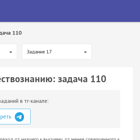
дача 110
Задание 17
ествознанию: задача 110
аданий в тг-канале:
треть
реход от низшего к высшему, от менее совершенного к