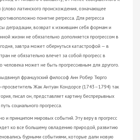
м (слово латинского происхождения, означающее
противоположно понятие регресса. Для регресса
сы деградации, возврат к изжившим себя формам и
енной жизни не обязательно дополняется прогрессом в
сегодня, завтра может обернуться катастрофой — в
тран не обязательно влечет за собой прогресс в
го человека может не быть прогрессивным для другого.
выдвинул французский философ Анн Робер Тюрго
ф-просветитель Жак Антуан Кондорсе (1743–1794) так
ория, писал он, представляет картину беспрерывных
 путь социального прогресса.
 но и принципом мировых событий. Эту веру в прогресс
о идет ко все большему овладению природой, развитию
аменовались бурными событиями, которые дали новую