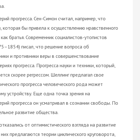
а.
рий прогресса. Сен-Симон считал, например, что
, которая бы привела к осуществлению нравственного
, как братья. Современник социалистов-утопистов
5–1854) писал, что решение вопроса об
ники и противники веры в совершенствование
риях прогресса. Прогресса науки и техники, который,
яется скорее регрессом. Шеллинг предлагал свое
ического прогресса человеческого рода может
му устройству. Еще одна точка зрения на
ерий прогресса он усматривал в сознании свободы. По
ельное развитие общества.
 отказались от оптимистического взгляда на развитие
 них предлагаются теории циклического круговорота,