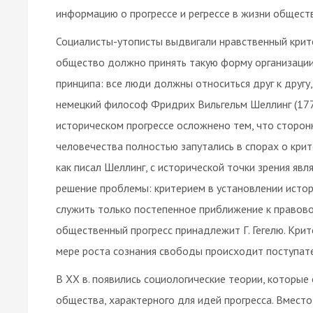
информацию о прогрессе и регрессе в жизни обществ
Социалисты-утописты выдвигали нравственный крите
общество должно принять такую форму организации
принципа: все люди должны относиться друг к другу
немецкий философ Фридрих Вильгельм Шеллинг (177
историческом прогрессе осложнено тем, что сторон
человечества полностью запутались в спорах о крите
как писал Шеллинг, с исторической точки зрения явл
решение проблемы: критерием в установлении истор
служить только постепенное приближение к правово
общественный прогресс принадлежит Г. Гегелю. Крит
мере роста сознания свободы происходит поступат
В XX в. появились социологические теории, которые
общества, характерного для идей прогресса. Вместо