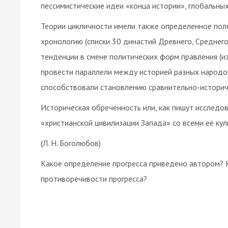
пессимистические идеи «конца истории», глобальных
Теории цикличности имели также определенное пол
хронологию (списки 30 династий Древнего, Среднего
тенденции в смене политических форм правления (из
провести параллели между историей разных народов 
способствовали становлению сравнительно-историч
Историческая обречённость или, как пишут исследов
«христианской цивилизации Запада» со всеми её ку
(Л. Н. Боголюбов)
Какое определение прогресса приведено автором? К
противоречивости прогресса?