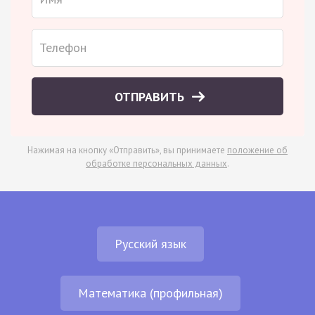
ОТПРАВИТЬ
Нажимая на кнопку «Отправить», вы принимаете
положение об
обработке персональных данных
.
Русский язык
Математика (профильная)