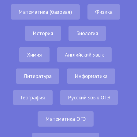
Математика (базовая)
Физика
История
Биология
Химия
Английский язык
Литература
Информатика
География
Русский язык ОГЭ
Математика ОГЭ