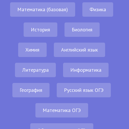
Математика (базовая)
Физика
История
Биология
Химия
Английский язык
Литература
Информатика
География
Русский язык ОГЭ
Математика ОГЭ