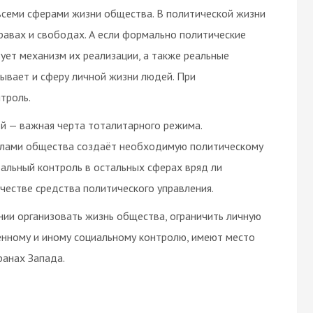
всеми сферами жизни общества. В политической жизни
правах и свободах. А если формально политические
вует механизм их реализации, а также реальные
ывает и сферу личной жизни людей. При
троль.
й — важная черта тоталитарного режима.
илами общества создаёт необходимую политическому
тальный контроль в остальных сферах вряд ли
честве средства политического управления.
ии организовать жизнь общества, ограничить личную
енному и иному социальному контролю, имеют место
транах Запада.