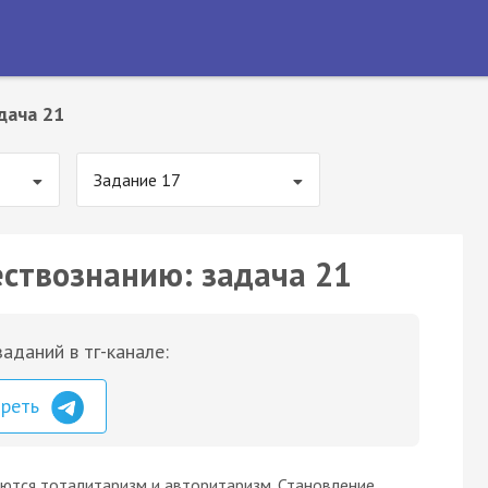
дача 21
Задание 17
ествознанию: задача 21
аданий в тг-канале:
треть
тся тоталитаризм и авторитаризм. Становление