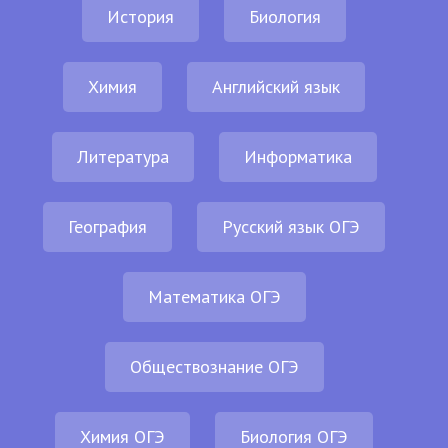
История
Биология
Химия
Английский язык
Литература
Информатика
География
Русский язык ОГЭ
Математика ОГЭ
Обществознание ОГЭ
Химия ОГЭ
Биология ОГЭ