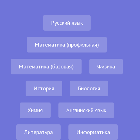
Русский язык
Математика (профильная)
Математика (базовая)
Физика
История
Биология
Химия
Английский язык
Литература
Информатика