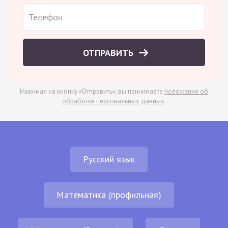
ОТПРАВИТЬ
Нажимая на кнопку «Отправить», вы принимаете
положение об
обработке персональных данных
.
Русский язык
Математика (профильная)