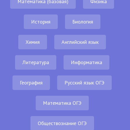
Математика (базовая)
Физика
История
Биология
Химия
Английский язык
Литература
Информатика
География
Русский язык ОГЭ
Математика ОГЭ
Обществознание ОГЭ