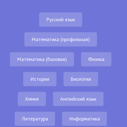
Русский язык
Математика (профильная)
Математика (базовая)
Физика
История
Биология
Химия
Английский язык
Литература
Информатика