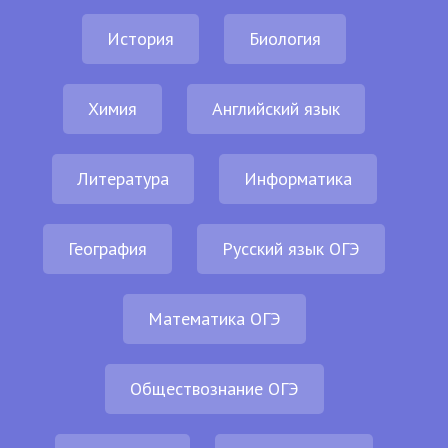
История
Биология
Химия
Английский язык
Литература
Информатика
География
Русский язык ОГЭ
Математика ОГЭ
Обществознание ОГЭ