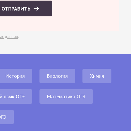
ОТПРАВИТЬ
ых данных
.
История
Биология
Химия
й язык ОГЭ
Математика ОГЭ
ОГЭ