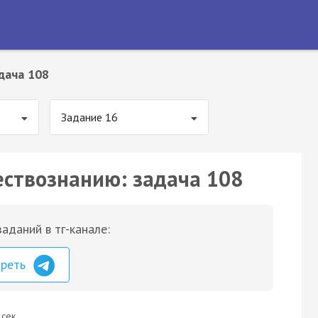
дача 108
Задание 16
ествознанию: задача 108
аданий в тг-канале:
треть
 сек.