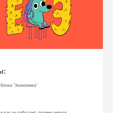
ы:
 блока "Экономика"
и как он работает, почему нельзя