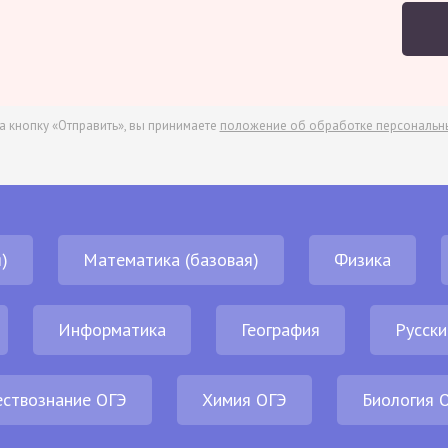
а кнопку «Отправить», вы принимаете
положение об обработке персональн
)
Математика (базовая)
Физика
Информатика
География
Русски
ствознание ОГЭ
Химия ОГЭ
Биология 