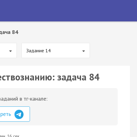
дача 84
Задание 14
ествознанию: задача 84
аданий в тг-канале:
треть
ин. 16 сек.