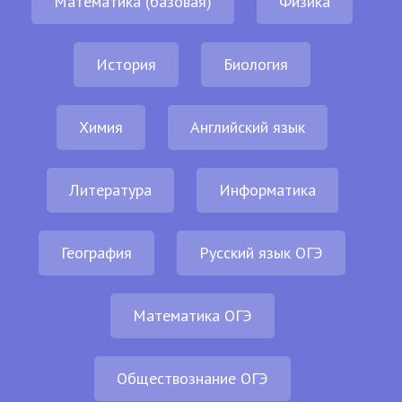
Математика (базовая)
Физика
История
Биология
Химия
Английский язык
Литература
Информатика
География
Русский язык ОГЭ
Математика ОГЭ
Обществознание ОГЭ