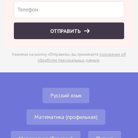
ОТПРАВИТЬ
Нажимая на кнопку «Отправить», вы принимаете
положение об
обработке персональных данных
.
Русский язык
Математика (профильная)