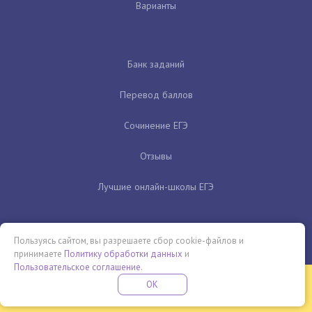
Варианты
Банк заданий
Перевод баллов
Сочинение ЕГЭ
Отзывы
Лучшие онлайн-школы ЕГЭ
Пользуясь сайтом, вы разрешаете сбор cookie-файлов и
принимаете
Политику обработки данных
и
Пользовательское соглашение
.
Бесплатная летняя школа
OK
ПОДРОБНЕЕ
ПРОВЕДИ ЭТО ЛЕТО С ПОЛЬЗОЙ