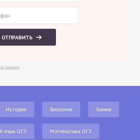
ОТПРАВИТЬ
ых данных
.
История
Биология
Химия
й язык ОГЭ
Математика ОГЭ