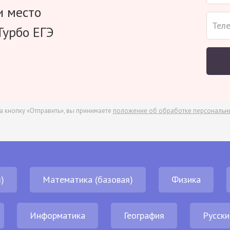
и место
Турбо ЕГЭ
а кнопку «Отправить», вы принимаете
положение об обработке персональн
)
Математика (базовая)
Физика
Информатика
География
Русски